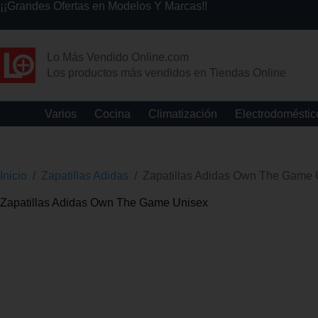
¡¡Grandes Ofertas en Modelos Y Marcas!!
Lo Más Vendido Online.com
Los productos más vendidos en Tiendas Online
Varios
Cocina
Climatización
Electrodoméstic
Inicio
/
Zapatillas Adidas
/
Zapatillas Adidas Own The Game 
Zapatillas Adidas Own The Game Unisex