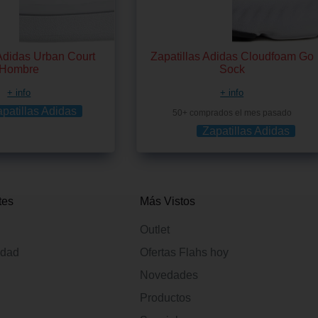
 Adidas Urban Court
Zapatillas Adidas Cloudfoam Go
Hombre
Sock
+ info
+ info
patillas Adidas
50+ comprados el mes pasado
Zapatillas Adidas
tes
Más Vistos
Outlet
idad
Ofertas Flahs hoy
Novedades
Productos