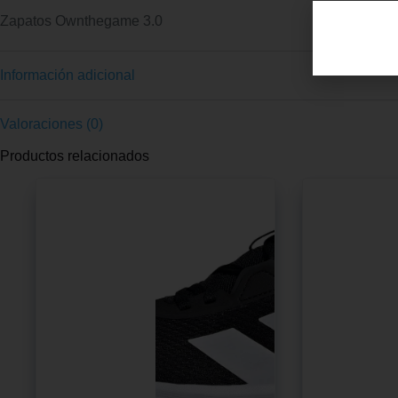
Zapatos Ownthegame 3.0
Información adicional
Valoraciones (0)
Productos relacionados