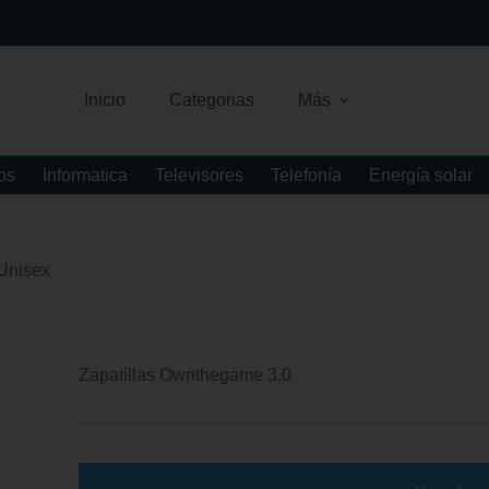
Inicio
Categorias
Más
os
Informatica
Televisores
Telefonía
Energía solar
Unisex
Zapatillas Ownthegame 3.0