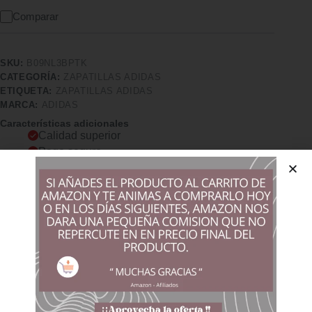
Comparar
SKU:
B09NL3BPTK
CATEGORÍA:
ZAPATILLAS ADIDAS
ETIQUETA:
ZAPATILLAS ADIDAS
MARCA:
ADIDAS
Características adicionales
Calidad superior
Pago seguro
Satisfacción garantizada
Devolución garantizada
Descripción
Comprar los productos más vendidos en tiendas online
El estilo del baloncesto para tu día a día. Esta zapatilla de
media caña adidas presenta una parte superior de piel
sintética que te ofrece una gran sujeción. Las 3 bandas y los
logotipos estampados le aportan un aire vintage.