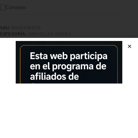
Comparar
SKU:
B0CKXRBDYB
CATEGORÍA:
ZAPATILLAS ADIDAS
ETIQUETA:
ZAPATILLAS ADIDAS
MARCA:
ADIDAS
Características adicionales
Calidad superior
Pago seguro
Satisfacción garantizada
Devolución garantizada
Descripción
Comprar los productos más vendidos en tiendas online
Tome cualquier trail con estas zapatillas de senderismo adidas
para hombre. Construido para mantenerte en movimiento en
terrenos difíciles y húmedos, estos zapatos cuentan con
Rain.Rdy para mantener tus pies secos. La suela Traxion