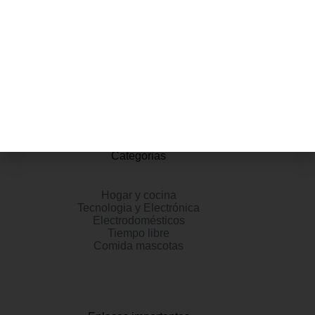
aumenta el agarre, mientras que la entresuela de EVA
proporciona una amortiguación ligera.
Información adicional
Valoraciones (0)
Categorias
Hogar y cocina
Tecnologia y Electrónica
Electrodomésticos
Tiempo libre
Comida mascotas