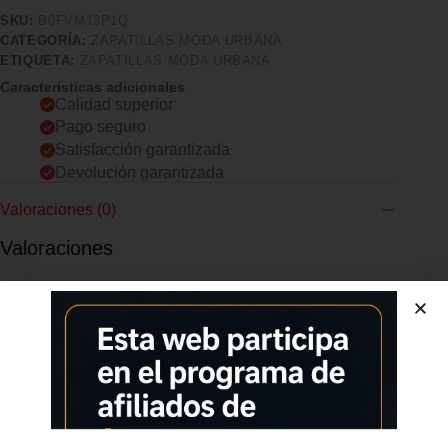
SKU:
B0FVM13P1Q
CATEGORÍA:
ZAPATILLAS MODA URBANA
ETIQUETA:
ZAPATILLAS MODA URBANA
Características adicionales
Calidad superior
Pago seguro
Satisfacción garantizada
Devolución garantizada
Valoraciones (0)
Valoraciones
No hay valoraciones aún.
Sé el primero en valorar “Zapatillas Urban Hombre Vestir”
Tu dirección de correo electrónico no será publicada.
Los campos
obligatorios están marcados con
*
TU PUNTUACIÓN
*