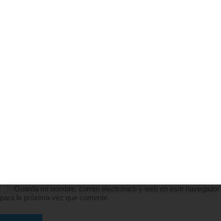
Nombre
*
Correo electrónico
*
Tu valoración
*
Guarda mi nombre, correo electrónico y web en este navegador
para la próxima vez que comente.