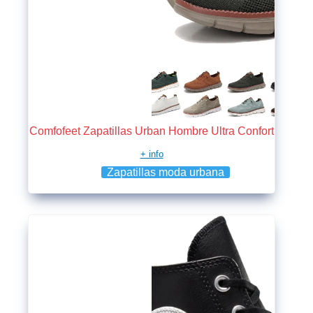
Comfofeet Zapatillas Urban Hombre Ultra Confort
+ info
Zapatillas moda urbana