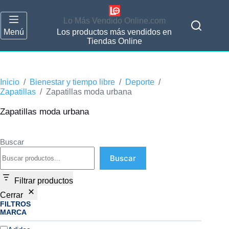
Lo Más Vendido Online.com
Menú
Los productos más vendidos en
Tiendas Online
Inicio
/
Bienestar y tiempo libre
/
Deporte
/
Zapatillas
/
Zapatillas moda urbana
Zapatillas moda urbana
Buscar
Buscar
Filtrar productos
Cerrar
FILTROS
MARCA