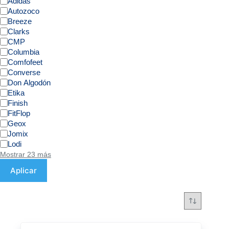
Adidas
Autozoco
Breeze
Clarks
CMP
Columbia
Comfofeet
Converse
Don Algodón
Etika
Finish
FitFlop
Geox
Jomix
Lodi
Mostrar 23 más
Aplicar