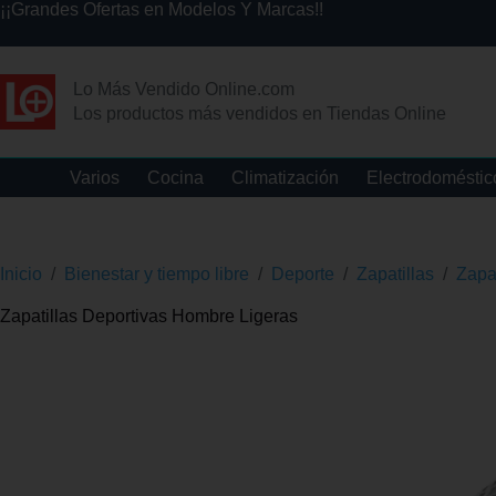
¡¡Grandes Ofertas en Modelos Y Marcas!!
Lo Más Vendido Online.com
Los productos más vendidos en Tiendas Online
Varios
Cocina
Climatización
Electrodoméstic
Inicio
/
Bienestar y tiempo libre
/
Deporte
/
Zapatillas
/
Zapa
Zapatillas Deportivas Hombre Ligeras