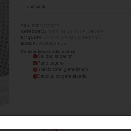
Comparar
SKU:
B0FNVJCYGG
CATEGORÍA:
ZAPATILLAS MODA URBANA
ETIQUETA:
ZAPATILLAS MODA URBANA
MARCA:
WATERWIPES
Características adicionales
Calidad superior
Pago seguro
Satisfacción garantizada
Devolución garantizada
WaterWipes