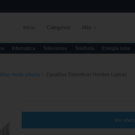
Inicio
Categorias
Más
os
Informatica
Televisores
Telefonía
Energía solar
tillas moda urbana
/
Zapatillas Deportivas Hombre Ligeras
Ver ofert