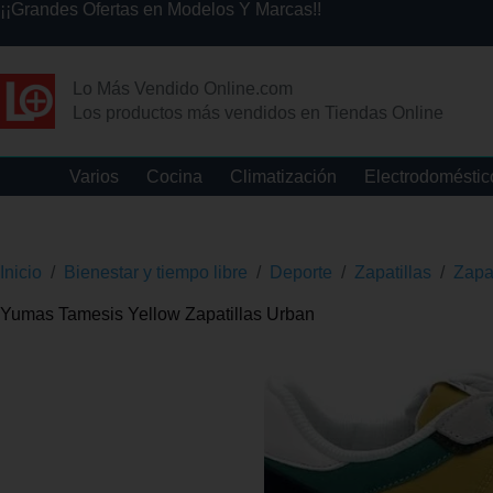
¡¡Grandes Ofertas en Modelos Y Marcas!!
Lo Más Vendido Online.com
Los productos más vendidos en Tiendas Online
Varios
Cocina
Climatización
Electrodoméstic
Inicio
/
Bienestar y tiempo libre
/
Deporte
/
Zapatillas
/
Zapa
Yumas Tamesis Yellow Zapatillas Urban