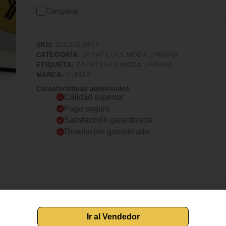
Comparar
SKU:
B0C37ZS8SY
CATEGORÍA:
ZAPATILLAS MODA URBANA
ETIQUETA:
ZAPATILLAS MODA URBANA
MARCA:
YUMAS
Características adicionales
Calidad superior
Pago seguro
Satisfacción garantizada
Devolución garantizada
Yumas