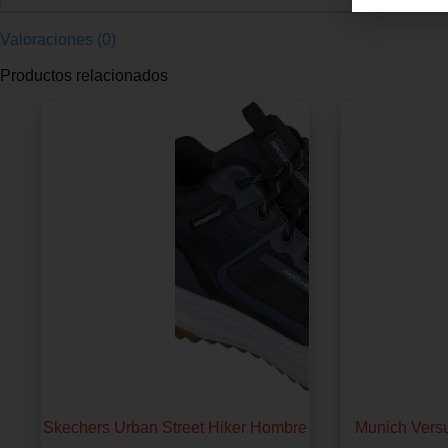
Valoraciones (0)
Productos relacionados
Skechers Urban Street Hiker Hombre
Munich Versu