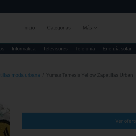
Inicio
Categorias
Más
os
Informatica
Televisores
Telefonía
Energía solar
tillas moda urbana
/
Yumas Tamesis Yellow Zapatillas Urban
Ver ofert