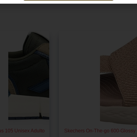
Ir al Vendedor
s 105 Unisex Adulto
Skechers On-The-go 600-Glossy