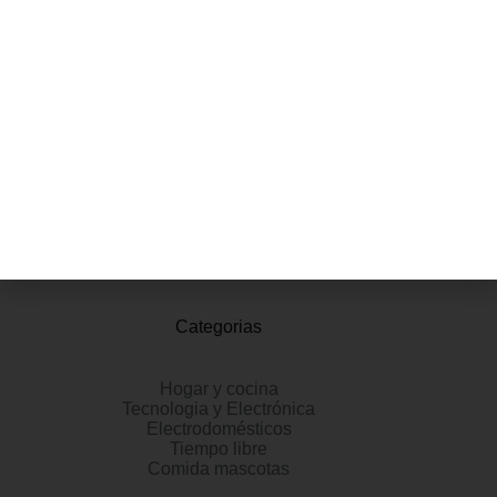
impermeables para caminar cuentan con una parte superior de
cuero/poliéster en un frente con cordones, tecnología Breathe
Easy y una plantilla acolchada de espuma viscoelástica.
Fecha de primera disponibilidad ‏ : ‎ 10 de marzo de 2025
Fabricante ‏ : ‎ SKECHERS ASIN ‏ : ‎ B0DZXYRGCN
Departamento ‏ : ‎ Hombres
Información adicional
Valoraciones (0)
Categorias
Hogar y cocina
Tecnologia y Electrónica
Electrodomésticos
Tiempo libre
Comida mascotas