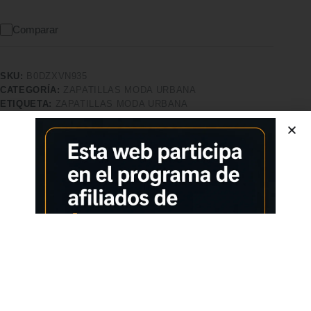
Comparar
SKU:
B0DZXVN935
CATEGORÍA:
ZAPATILLAS MODA URBANA
ETIQUETA:
ZAPATILLAS MODA URBANA
MARCA:
SKECHERS
Características adicionales
Calidad superior
Pago seguro
Satisfacción garantizada
Devolución garantizada
Descripción
Comprar los productos más vendidos en tiendas online
Skechers Urban Street Hiker, Men’s
Prepárate para explorar los senderos con comodidad y
seguridad con Skechers Urban Street Hiker. Estas zapatillas