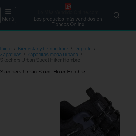
Lo Más Vendido Online.com
Menú
Los productos más vendidos en
Tiendas Online
Inicio
/
Bienestar y tiempo libre
/
Deporte
/
Zapatillas
/
Zapatillas moda urbana
/
Skechers Urban Street Hiker Hombre
Skechers Urban Street Hiker Hombre