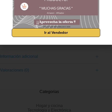
cómodas e informales de estilo Oxford con una parte superior
de malla de punto ligero y material sintético, costuras
decorativas y acentos superpuestos. Plantilla Air Cooled
Memory Foam, entresuela flexible con gran comodidad. Fecha
de primera disponibilidad ‏ : ‎ 27 de octubre de 2025 Fabricante ‏
: ‎ Skechers ASIN ‏ : ‎ B0FXX9MBCY Número de modelo del
producto ‏ : ‎ 65474 Departamento ‏ : ‎ Hombre Clasificación en
los más vendidos: 11,793 en Moda (Ver el Top 100 en Moda)
Ir al Vendedor
470 en Zapatillas deportivas de moda para hombre Reseñas
de clientes: 4,6 4,6 de 5 estrellas 29.968 valoraciones
Información adicional
Valoraciones (0)
Categorias
Hogar y cocina
Tecnologia y Electrónica