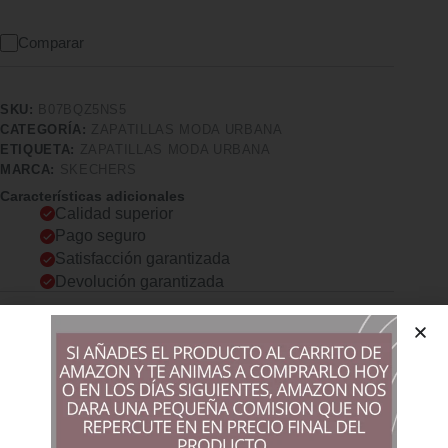
Comparar
SKU:
B07BQZ5NS5
CATEGORÍA:
ZAPATILLAS MODA URBANA
ETIQUETA:
ZAPATILLAS MODA URBANA
MARCA:
SKECHERS
Características adicionales
Calidad superior
Pago seguro
Satisfacción garantizada
Devolución garantizada
Descripción
Comprar los productos más vendidos en tiendas online
Skechers Delson- Camben
El zapato SKECHERS Delson – Camben es el epítome del
estilo deportivo y la comodidad ligera. Zapatillas deportivas