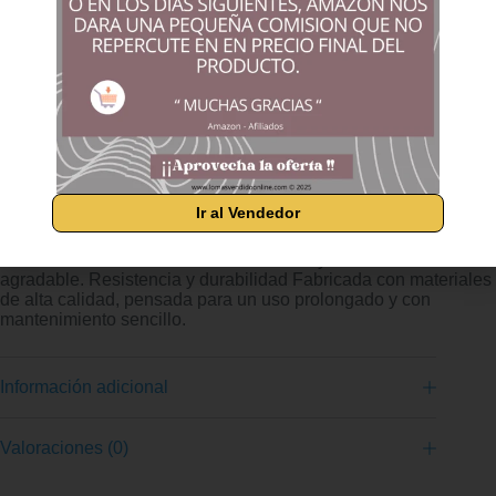
Diseño compacto y eficiente Con solo 81x38x45 cm, la estufa
AMINA se adapta perfectamente a espacios pequeños sin
renunciar a una potencia de 8,12 kW y una cobertura de hasta
150 m³.Bajo consumo y alto rendimiento Gracias a su diseño
optimizado, garantiza un uso eficiente de la leña con una
excelente distribución del calor y clasificación energética A.
Estética minimalista y funcional Ideal para quienes buscan una
estufa discreta, moderna y eficaz. Su diseño limpio y
dimensiones equilibradas encajan en todo tipo de ambientes.
Ir al Vendedor
🪵 Cámara de combustión para troncos medianos Su interior
está preparado para introducir leña de forma cómoda,
manteniendo una combustión constante y visualmente
agradable. Resistencia y durabilidad Fabricada con materiales
de alta calidad, pensada para un uso prolongado y con
mantenimiento sencillo.
Información adicional
Valoraciones (0)