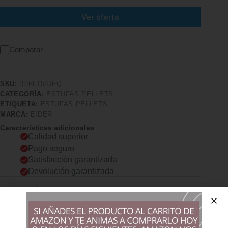
Ver oferta
Comparar
SKU:
B0FL158JFQ
CATEGORÍA:
ESTUFAS PELLETS
ETIQUETA:
ESTUFAS PELLETS
MARCA:
EIDER
Características adicionales
Calidad superior
Pago seguro
Satisfacción garantizada
Devolución garantizada
Descripción
Comprar los productos más vendidos en tiendas online