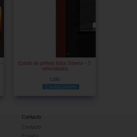
 –
Estufa de pellets Italia Siberia – 5
velocidades
+ info
Estufas pellets
Contacto
Contacto
España