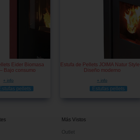
ellets Eider Biomasa
Estufa de Pellets JOIMA Natur Style
– Bajo consumo
Diseño moderno
+ info
+ info
Estufas pellets
Estufas pellets
tes
Más Vistos
Outlet