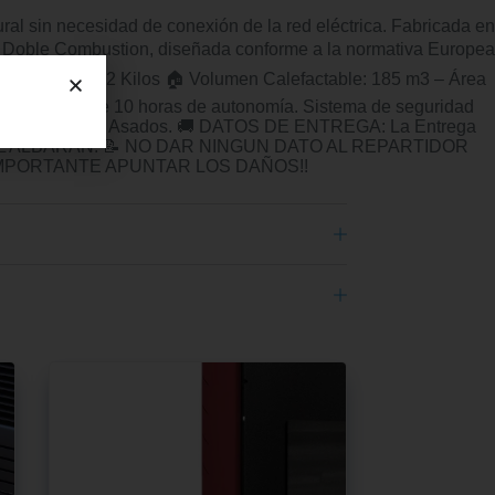
sin necesidad de conexión de la red eléctrica. Fabricada en
e Doble Combustion, diseñada conforme a la normativa Europea
l Deposito: 12 Kilos 🏠 Volumen Calefactable: 185 m3 – Área
Kilos. Más de 10 horas de autonomía. Sistema de seguridad
deja de Barro para Asados. 🚚 DATOS DE ENTREGA: La Entrega
MAR EL ALBARAN. 📝 NO DAR NINGUN DATO AL REPARTIDOR
Y IMPORTANTE APUNTAR LOS DAÑOS!!