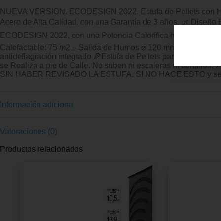
NUEVA VERSION. ECODESIGN 2022. Estufa de Pellets con Horno
Acero de Alta Calidad. con una Garantía de 3 años. 🌿 Diseño
ECODESIGN 2022, con una Potencia Calorífica hasta 8,25 kW y
Calefactable: 75 m2 – Salida de Humos ⌀ 120 mm – Medidas de
antideflagración integrado 🍕Estufa de Pellets para Interior
se Realiza a pie de Calle. No suben ni escaleras ni b
SIN HABER REVISADO LA ESTUFA. SI NO HACE ESTO y s
Información adicional
Valoraciones (0)
Productos relacionados