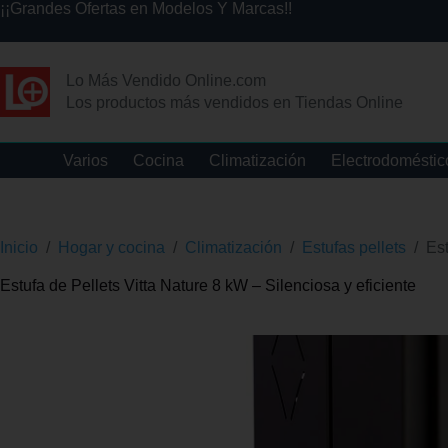
¡¡Grandes Ofertas en Modelos Y Marcas!!
Lo Más Vendido Online.com
Los productos más vendidos en Tiendas Online
Varios
Cocina
Climatización
Electrodoméstic
Inicio
/
Hogar y cocina
/
Climatización
/
Estufas pellets
/
Est
Estufa de Pellets Vitta Nature 8 kW – Silenciosa y eficiente