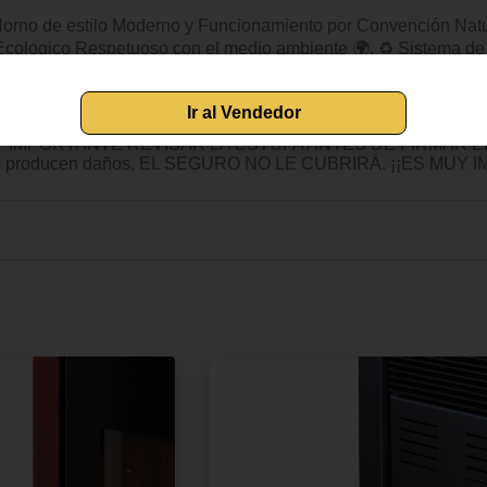
 de estilo Moderno y Funcionamiento por Convención Natural 
 Ecologico Respetuoso con el medio ambiente 🌍. ♻️ Sistema d
 Clasificación energética A+. Rendimiento: 75%. Capacidad de
 950 mm (alto) x 545 mm (ancho) x 545 mm (fondo). Peso: 110 
 con Horno Incorporado para una Cocción Natural. Incluye Ban
ordillos. 🔎 IMPORTANTE REVISAR LA ESTUFA ANTES DE FIR
e producen daños, EL SEGURO NO LE CUBRIRÁ. ¡¡ES MU
Ir al Vendedor