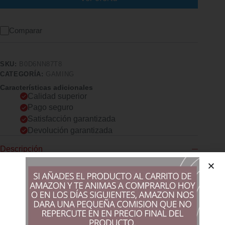
Comparar
SKU:
B0D6NN87T8
CATEGORÍA:
GAMING
Características adicionales
Calidad superior
Pago seguro
Satisfacción garantizada
Devolución garantizada
Descripción
Comprar los productos más vendidos en tiendas online
Pantalla Full HD (1080p) de 68,6 cm (27 pulgadas) y una
frecuencia de actualización de 75Hz pantalla con tecnologia
IPS que te permite ver claramente desde varios ángulos
Tiempo de respuesta de 5 milisegundos con OverDrive;
elimina el movimiento borroso, parpadeo y desenfoque en