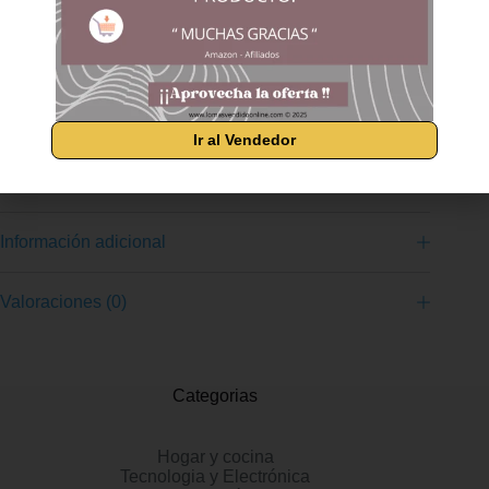
vídeos y juegos Inclinación ajustable de 5° a +20°; además de
ángulos de visión ultraamplios de 178° Configurá fácilmente tu
monitor personalizando los ajustes con el intuitivo botón
Joypad OSD o hazlo directamente desde la pantalla con HP
Display Center Puertos de conexión 1 VGA, 1 HDMI 1.4 y 1
DisplayPort 1.2; está equipado con un soporte de pared VESA
de 100 x 101 mm Contenido de la caja: Monitor, Cable HDMI,
Ir al Vendedor
Tarjeta de garantia, Poster de configuración rápida, Kit de
documentos, Cable de alimentacion CA
Información adicional
Valoraciones (0)
Categorias
Hogar y cocina
Tecnologia y Electrónica