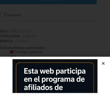
Comparar
SKU:
B0BC8FS3LM
CATEGORÍA:
GAMING
MARCA:
LENOVO
Características adicionales
Calidad superior
Pago seguro
Satisfacción garantizada
Devolución garantizada
Descripción
Comprar los productos más vendidos en tiendas online
Desata tu lado salvaje y juega sin complejos con este diseño
inspirado en grafitis. Botones de juego avanzados: supera a
los rivales con dos botones asignables que puedes programar