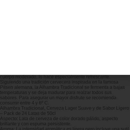
Alhambra Tradicional, Paquete de 24
Alhambra Tradicional fue una de las primeras creaciones de
nuestros maestros cerveceros. Una Cerveza Lager estilo
Pilsen con 4,6% vol. de alcohol. Su ligero aroma combina
notas frutales y florales que le aportan un carácter único. En
boca descubrirás un amargor bajo y suave que, unido a un
cuerpo moderado, lo hace especialmente refrescante.
Siguiendo una tradición cervecera inspirada en la famosa
Pilsen alemana, la Alhambra Tradicional se fermenta a bajas
temperaturas y se deja madurar para realzar todos sus
sabores. Para asegurar un mayor disfrute se recomienda
consumir entre 4 y 6º C.
Alhambra Tradicional, Cerveza Lager Suave y de Sabor Ligero
– Pack de 24 Latas de 50cl
Aspecto: Lata de cerveza de color dorado pálido, aspecto
brillante y con espuma persistente.
Aroma: La intensidad aromática es ligera pero incluye una sutil