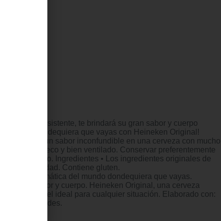
ma blanca consistente, te brindará su gran sabor y cuerpo
a del mundo dondequiera que vayas con Heineken Original!
quienes buscan un sabor inconfundible en una cerveza con mucho
ugar limpio, seco y bien ventilado. Conservar preferentemente
lar el producto. Ingredientes • Los ingredientes originales de
más alta calidad. Contiene gluten.
veza más emblemática del mundo dondequiera que vayas.
an su gran sabor y cuerpo. Heineken Original, una cerveza
 convierte en el ideal para cualquier situación. Elaborado con:
áximas cualidades.