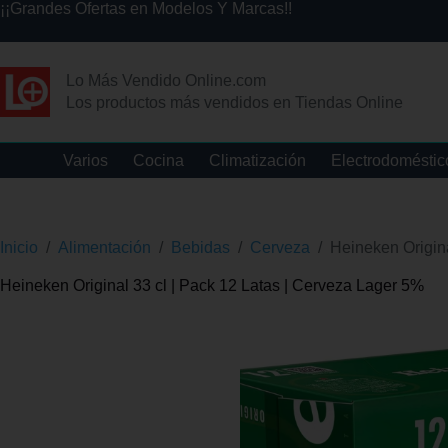
¡¡Grandes Ofertas en Modelos Y Marcas!!
Lo Más Vendido Online.com
Los productos más vendidos en Tiendas Online
Varios
Cocina
Climatización
Electrodoméstic
Inicio
/
Alimentación
/
Bebidas
/
Cerveza
/
Heineken Origina
Heineken Original 33 cl | Pack 12 Latas | Cerveza Lager 5%