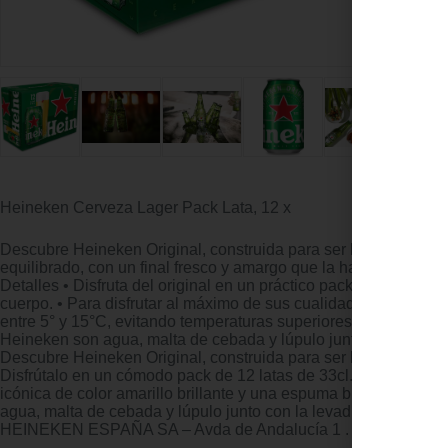
Heineken Cerveza Lager Pack Lata, 12 x
Descubre Heineken Original, construida para ser la mejor desde
equilibrado, con un final fresco y amargo que la hace ideal pa
Detalles • Disfruta del original en un práctico pack de 12 lat
cuerpo. • Para disfrutar al máximo de sus cualidades se recomi
entre 5° y 15°C, evitando temperaturas superiores a 25°C. Evite 
Heineken son agua, malta de cebada y lúpulo junto con la levad
Descubre Heineken Original, construida para ser la mejor des
Disfrútalo en un cómodo pack de 12 latas de 33cl. Con un 5% d
icónica de color amarillo brillante y una espuma blanca consist
agua, malta de cebada y lúpulo junto con la levadura A exclu
HEINEKEN ESPAÑA SA – Avda de Andalucía 1 . Sevilla – Es