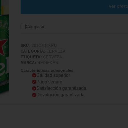
Ver ofert
Comparar
SKU:
B01C7D9XPU
CATEGORÍA:
CERVEZA
ETIQUETA:
CERVEZA
MARCA:
HEINEKEN
Características adicionales
Calidad superior
Pago seguro
Satisfacción garantizada
Devolución garantizada