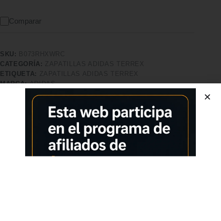
Comparar
SKU:
B073RHXWRC
CATEGORÍA:
ZAPATILLAS ADIDAS TERREX
ETIQUETA:
ZAPATILLAS ADIDAS TERREX
MARCA:
ADIDAS
Características adicionales
Calidad superior
Pago seguro
Satisfacción garantizada
Devolución garantizada
Descripción
Comprar los productos más vendidos en tiendas online
adidas Terrex Swift R2 Mid GTX Esta zapatilla de trail running
combina una entresuela reactiva con un elemento estabilizador
que te aporta un agarre extra en tus luchas por la montaña.