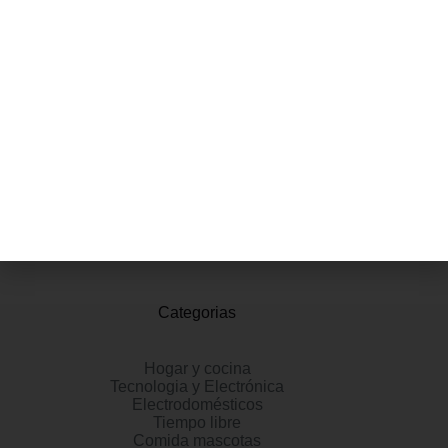
Está descontinuado por el fabricante ‏ : ‎ No Fecha de primera
disponibilidad ‏ : ‎ 17 de noviembre de 2007 Fabricante ‏ : ‎
adidas ASIN ‏ : ‎ B07BN3ZHDN Número de modelo del producto
vendidos: 140,881 en Moda (Ver el Top 100 en Moda) 177 en
Zapatos para correr en montaña para hombre Reseñas de
clientes: 4,4 4,4 de 5 estrellas 3284 valoraciones
Información adicional
Valoraciones (0)
Categorias
Hogar y cocina
Tecnologia y Electrónica
Electrodomésticos
Tiempo libre
Comida mascotas