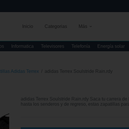
Inicio
Categorias
Más
os
Informatica
Televisores
Telefonía
Energía solar
illas Adidas Terrex
/
adidas Terrex Soulstride Rain.rdy
adidas Terrex Soulstride Rain.rdy Saca tu carrera de 
hasta los senderos y de regreso, estas zapatillas par