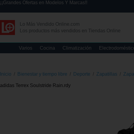
¡¡Grandes Ofertas en Modelos Y Marcas!!
Lo Más Vendido Online.com
Los productos más vendidos en Tiendas Online
Varios
Cocina
Climatización
Electrodoméstic
Inicio
/
Bienestar y tiempo libre
/
Deporte
/
Zapatillas
/
Zapat
adidas Terrex Soulstride Rain.rdy