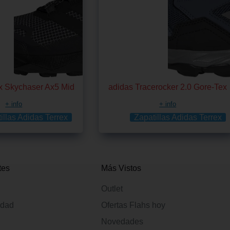
ex Skychaser Ax5 Mid
adidas Tracerocker 2.0 Gore-Tex
+ info
+ info
illas Adidas Terrex
Zapatillas Adidas Terrex
tes
Más Vistos
Outlet
idad
Ofertas Flahs hoy
Novedades