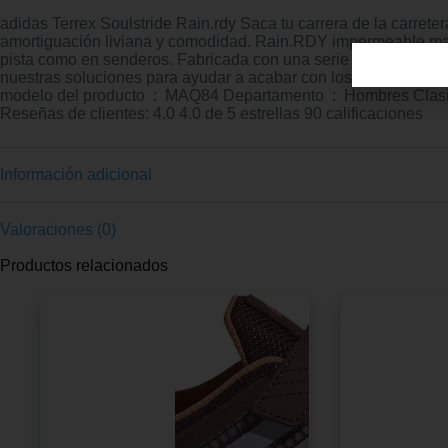
adidas Terrex Soulstride Rain.rdy Saca tu carrera de la carrete
amortiguación liviana y comodidad. Rain.RDY impermeable manti
pista como en senderos. Fabricada con una serie de materiales
nuestras soluciones para ayudar a acabar con los residuos plásticos. Fecha de primera disponibilidad ‏ : ‎ 30 de n
modelo del producto ‏ : ‎ MAQ84 Departamento ‏ : ‎ Hombres Clasificación en los más vendidos: 10,653 en Moda (Ver el Top 100 en Moda) 26 en Zapatos para correr en montaña para hombre
Reseñas de clientes: 4.0 4.0 de 5 estrellas 90 calificaciones
Información adicional
Valoraciones (0)
Productos relacionados