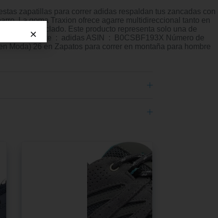
 estas zapatillas para correr adidas respaldan tus zancadas con
ro. La goma Traxion ofrece agarre multidireccional tanto en
contenido reciclado. Este producto representa solo una de