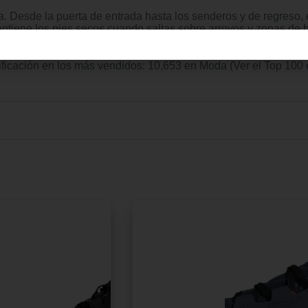
ra. Desde la puerta de entrada hasta los senderos y de regreso,
ene los pies secos cuando saltas sobre arroyos y zonas de bar
 reciclados, esta parte superior presenta al menos un 50 % de 
oviembre de 2023 Fabricante ‏ : ‎ adidas ASIN ‏ : ‎ B0CSBF193X Número de