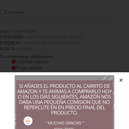
Comparar
SKU:
B0DHVRD5R5
CATEGORÍA:
ZAPATILLAS ADIDAS TERREX
ETIQUETA:
ZAPATILLAS ADIDAS TERREX
MARCA:
ADIDAS
Características adicionales
Calidad superior
Pago seguro
Satisfacción garantizada
Devolución garantizada
Descripción
Comprar los productos más vendidos en tiendas online
adidas Terrex Tracefinder 2 na (fabricante Fecha de primera
disponibilidad ‏ : ‎ 9 de octubre de 2024 Fabricante ‏ : ‎ adidas
ASIN ‏ : ‎ B0DJR3HV94 Número de modelo del producto ‏ : ‎