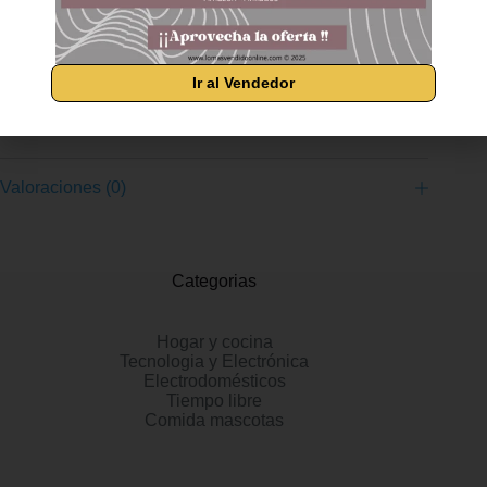
NJL37 Departamento ‏ : ‎ Hombres Clasificación de los más
vendidos: 6,292 en Moda (Ver el Top 100 en Moda) 15 en
Zapatos para correr en montaña para hombre Comentarios de
clientes: 4.3 4.3 de 5 estrellas 50 calificaciones
Ir al Vendedor
Información adicional
Valoraciones (0)
Categorias
Hogar y cocina
Tecnologia y Electrónica
Electrodomésticos
Tiempo libre
Comida mascotas