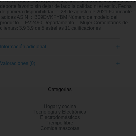
GTX W. Saca todo tu potencial, rinde al máximo y disfruta de tu
deporte favorito sin dejar de lado la calidad ni el estilo. Fecha
de primera disponibilidad ‏ : ‎ 28 de agosto de 2021 Fabricante ‏ :
‎ adidas ASIN ‏ : ‎ B09DVKFYBM Número de modelo del
producto ‏ : ‎ FV2490 Departamento ‏ : ‎ Mujer Comentarios de
clientes: 3.9 3.9 de 5 estrellas 11 calificaciones
Información adicional
Valoraciones (0)
Categorias
Hogar y cocina
Tecnologia y Electrónica
Electrodomésticos
Tiempo libre
Comida mascotas