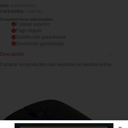
SKU:
B09XBHZ9WL
CATEGORÍA:
GAMING
Características adicionales
Calidad superior
Pago seguro
Satisfacción garantizada
Devolución garantizada
Descripción
Comprar los productos más vendidos en tiendas online