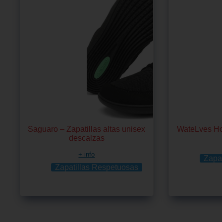
Saguaro – Zapatillas altas unisex
WateLves Ho
descalzas
+ info
Zapa
Zapatillas Respetuosas