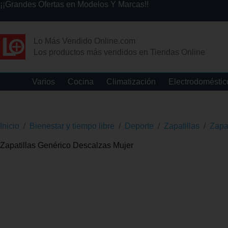
¡¡Grandes Ofertas en Modelos Y Marcas!!
Lo Más Vendido Online.com
Los productos más vendidos en Tiendas Online
Varios
Cocina
Climatización
Electrodoméstic
Inicio
/
Bienestar y tiempo libre
/
Deporte
/
Zapatillas
/
Zapa
Zapatillas Genérico Descalzas Mujer