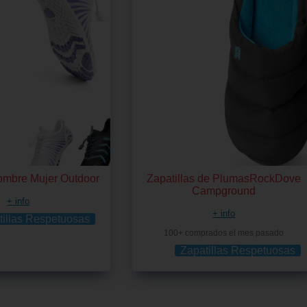
mbre Mujer Outdoor
Zapatillas de PlumasRockDove
Campground
+ info
+ info
tillas Respetuosas
100+ comprados el mes pasado
Zapatillas Respetuosas