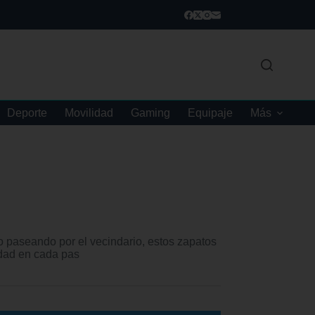
Deporte
Movilidad
Gaming
Equipaje
Más
o paseando por el vecindario, estos zapatos
dad en cada pas