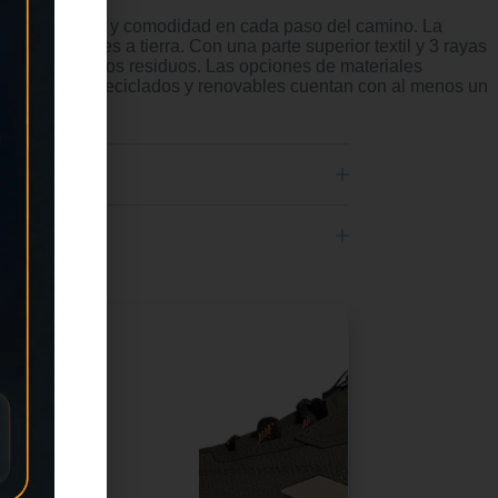
orcionan estilo y comodidad en cada paso del camino. La
or los viajes a tierra. Con una parte superior textil y 3 rayas
uda a reducir los residuos. Las opciones de materiales
e materiales reciclados y renovables cuentan con al menos un