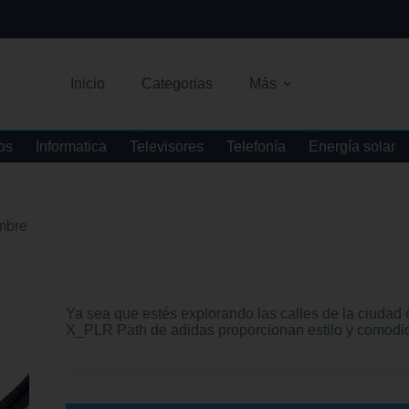
Inicio
Categorias
Más
os
Informatica
Televisores
Telefonía
Energía solar
mbre
Ya sea que estés explorando las calles de la ciudad 
X_PLR Path de adidas proporcionan estilo y comodi