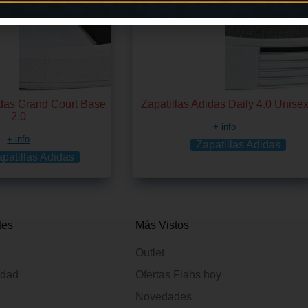
idas Grand Court Base
Zapatillas Adidas Daily 4.0 Unise
2.0
+ info
+ info
Zapatillas Adidas
patillas Adidas
tes
Más Vistos
Outlet
idad
Ofertas Flahs hoy
Novedades