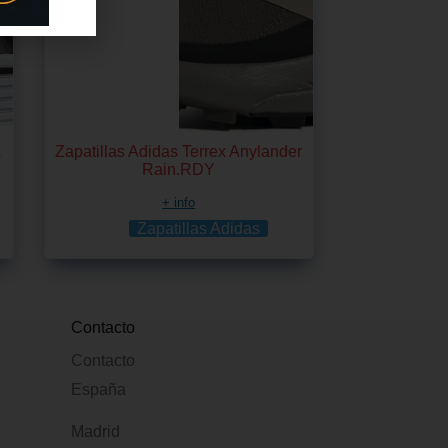
x
Zapatillas Adidas Terrex Anylander
Rain.RDY
+ info
Zapatillas Adidas
Contacto
Contacto
España
Madrid