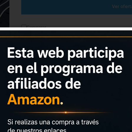
Ver ofert
Comparar
SKU:
B0DHVQPL7F
CATEGORÍA:
ZAPATILLAS ADIDAS
ETIQUETA:
ZAPATILLAS ADIDAS
MARCA:
ADIDAS
Características adicionales
Calidad superior
Pago seguro
Satisfacción garantizada
Devolución garantizada