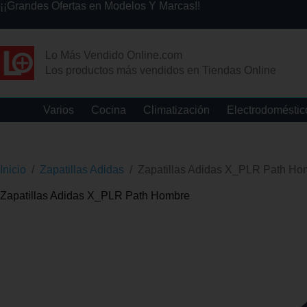
¡¡Grandes Ofertas en Modelos Y Marcas!!
Lo Más Vendido Online.com
Los productos más vendidos en Tiendas Online
Varios
Cocina
Climatización
Electrodoméstic
Inicio
/
Zapatillas Adidas
/
Zapatillas Adidas X_PLR Path Ho
Zapatillas Adidas X_PLR Path Hombre