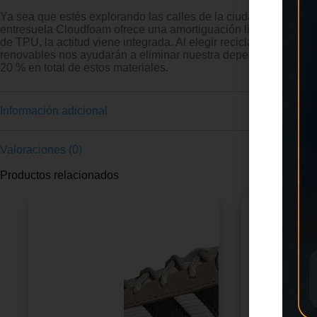
Ya sea que estés explorando las calles de la ciudad o pasean
entresuela Cloudfoam ofrece una amortiguación ligera para llevar
de TPU, la actitud viene integrada. Al elegir reciclado, somos 
renovables nos ayudarán a eliminar nuestra dependencia de rec
20 % en total de estos materiales.
Información adicional
Valoraciones (0)
Productos relacionados