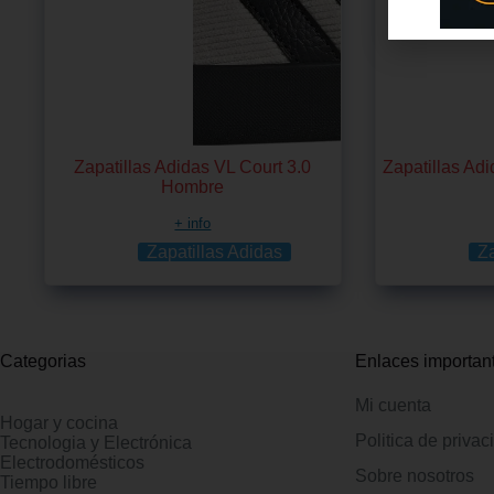
Zapatillas Adidas VL Court 3.0
Zapatillas Ad
Hombre
+ info
Zapatillas Adidas
Za
Categorias
Enlaces importan
Mi cuenta
Hogar y cocina
Politica de privac
Tecnologia y Electrónica
Electrodomésticos
Sobre nosotros
Tiempo libre