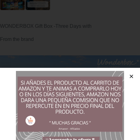
WONDERBOX Gift Box -Three Days with
From the brand