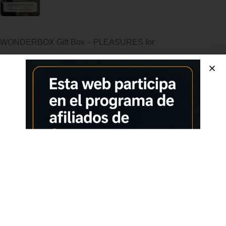
WONDERBOX Gift Box – PLEASURES for
From the brand