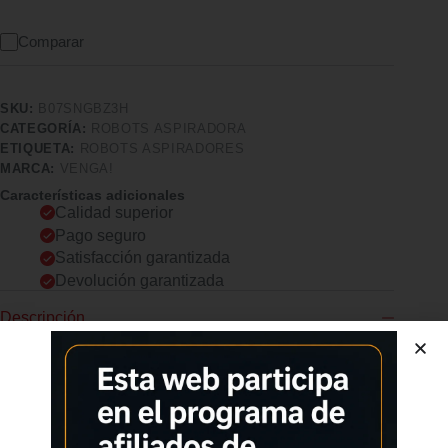
Comparar
SKU:
B07SNGBZ3H
CATEGORÍA:
ROBOTS ASPIRADORA
ETIQUETA:
ROBOTS ASPIRADORES
MARCA:
VENGA!
Características adicionales
Calidad superior
Pago seguro
Satisfacción garantizada
Devolución garantizada
Descripción
Comprar los productos más vendidos en tiendas online
Función de barrido con 2 cepillos laterales y un cepillo central
grande. Función de aspiración con una potencia de aspiración
de hasta 1600 Pa. Función de fregado de suelo con un gran