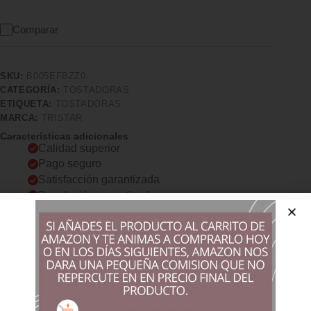
Comparar
SKU:
B005EFBZZ0
CATEGORÍA:
TOSTADORAS
ETIQUETA:
TOSTADORAS
MARCA:
TRISTAR
Características adicionales
Calidad superior
Pago seguro
Satisfacción garantizada
Devolución garantizada
Descripción
Comprar los productos más vendidos en tiendas online
Tostadora compacta de 800 W de potencia para dos rebanadas
de pan con soporte para calentar panecillos o bollería
Incorpora función de descongelación y calentamiento, además