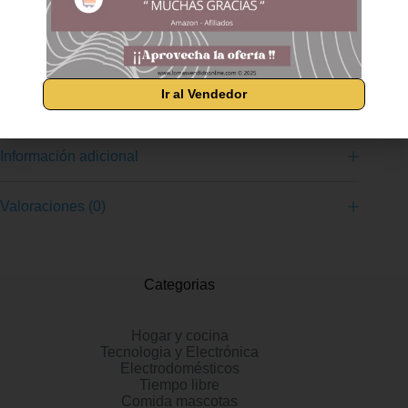
de botón de parada rápida gracias a la cual puedes interrumpir
el tostado en cualquier momento Selecciona entre los 6 niveles
de tostado disponibles, y disfruta de unas tostadas en el punto
seleccionado Fácil de limpiar gracias a su bandeja para migas
extraíble que además facilita el cuidado de la tostadora
Guárdala de la manera más cómoda, ya que cuenta con un
Ir al Vendedor
práctico recoge cables en su parte inferior
Información adicional
Valoraciones (0)
Categorias
Hogar y cocina
Tecnologia y Electrónica
Electrodomésticos
Tiempo libre
Comida mascotas