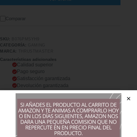
Comparar
SKU:
B076PMSYH9
CATEGORÍA:
GAMING
MARCA:
THRUSTMASTER
Características adicionales
Calidad superior
Pago seguro
Satisfacción garantizada
Devolución garantizada
Descripción
Comprar los productos más vendidos en tiendas online
Zócalo Intel LGA 1700: Compatible con los procesadores Intel
de 13.a y 12.a generación Conectividad rápida: PCIe 5.0, tres
ranuras M.2 PCIe 4.0, Ethernet Realtek de 2,5 Gb, USB 3.2