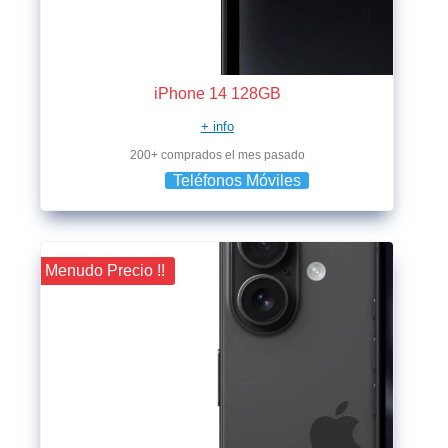
iPhone 14 128GB
+ info
200+ comprados el mes pasado
Teléfonos Móviles
¡¡ Menudo Precio !!