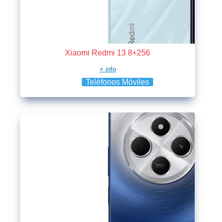
Xiaomi Redmi 13 8+256
+ info
Teléfonos Móviles