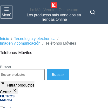
Lo Más Vendido Online.com
Menú
Los productos más vendidos en
Tiendas Online
Inicio
/
Tecnologia y electrónica
/
Imagen y comunicación
/
Teléfonos Móviles
Teléfonos Móviles
Buscar
Buscar
Filtrar productos
Cerrar
FILTROS
MARCA