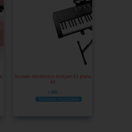
as
Teclado electrónico rockjam 61 piano
kit
+ info
Teclados musicales