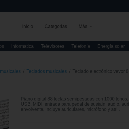
Inicio
Categorias
Más
os
Informatica
Televisores
Telefonía
Energía solar
 musicales
/
Teclados musicales
/
Teclado electrónico vevor 88
Piano digital 88 teclas semipesadas con 1000 tonos,
USB, MIDI, entrada para pedal de sustain, audio, aur
envolvente, incluye auriculares, micrófono y atril.