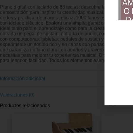
Piano digital con teclado de 88 teclas: descubre la versatilid
demostración para inspirar tu creatividad musical. Las teclas d
dedos y practicar de manera eficaz. 1000 tonos estándar, ense
con teclado eléctrico. Explora una amplia gama de sonidos de i
Ideal tanto para el aprendizaje como para la creatividad, ofrec
entrada de pedal de sustain, entrada de audio, conector para au
con computadoras, tabletas, pedales de sustain y más. Disfrute
experimente un sonido rico y en capas con parlantes duales in
que garantiza un tono claro con agudos y graves diferenciados 
necesitas para mejorar tu experiencia musical. Disfruta de una p
para leer con facilidad. Todos los elementos esenciales están a
Información adicional
Valoraciones (0)
Productos relacionados