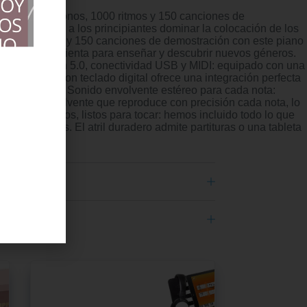
ado con 1000 tonos, 1000 ritmos y 150 canciones de
as, facilitan a los principiantes dominar la colocación de los
nternacionales y 150 canciones de demostración con este piano
celente herramienta para enseñar y descubrir nuevos géneros.
le con Bluetooth 5.0, conectividad USB y MIDI: equipado con una
 este piano con teclado digital ofrece una integración perfecta
encia musical. Sonido envolvente estéreo para cada nota:
e sonido envolvente que reproduce con precisión cada nota, lo
ios completos, listos para tocar: hemos incluido todo lo que
res incluidos. El atril duradero admite partituras o una tableta