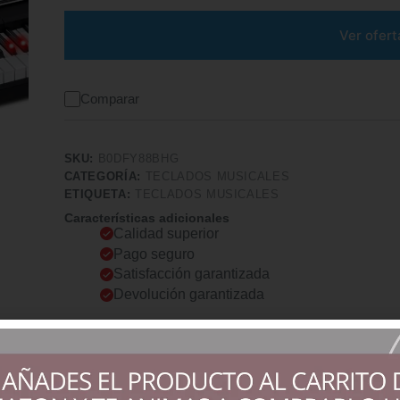
Ver ofert
Comparar
SKU:
B0DFY88BHG
CATEGORÍA:
TECLADOS MUSICALES
ETIQUETA:
TECLADOS MUSICALES
Características adicionales
Calidad superior
Pago seguro
Satisfacción garantizada
Devolución garantizada