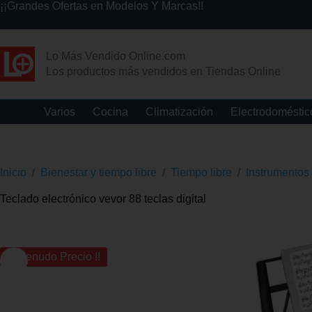
¡¡Grandes Ofertas en Modelos Y Marcas!!
Lo Más Vendido Online.com
Los productos más vendidos en Tiendas Online
Varios
Cocina
Climatización
Electrodoméstic
Inicio
/
Bienestar y tiempo libre
/
Tiempo libre
/
Instrumentos
Teclado electrónico vevor 88 teclas digital
¡¡ Menudo Precio !!