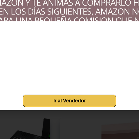
ad de nuestro piano con teclado semipesado de 88 teclas, equip
e tamaño estándar, combinadas con las pegatinas de piano incluid
ñanza sencilla: desbloquea 1000 tonos estándar, 1000 ritmos i
nstrumentos y estilos musicales, lo que lo convierte en una ex
e infinitas posibilidades para la exploración musical. Compatib
riculares, entrada de micrófono, puerto USB y transmisión MIDI,
 de opciones de conectividad versátiles para mejorar su experi
tegrados que brindan un sonido realista. Ofrecemos un efecto d
para una experiencia auditiva completamente inmersiva. Accesor
ráctica y grabación concentradas con el micrófono y los auricula
quí para mejorar tu experiencia de interpretación y aprendizaje.
Ir al Vendedor