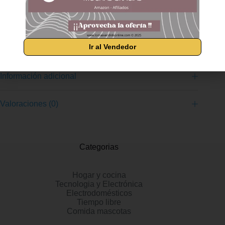
volumen de 16 niveles a través de altavoces incorporados y
una entrada para auriculares de 3.55 mm para practicar el
piano con teclado privado 40 tenga en cuenta la función de
grabación y reproducción para crear sus propias pistas o
controlar su propia progresión Contenido exclusivo dentro de
la aplicación simply piano (ios y android)
Ir al Vendedor
Información adicional
Valoraciones (0)
Categorias
Hogar y cocina
Tecnologia y Electrónica
Electrodomésticos
Tiempo libre
Comida mascotas