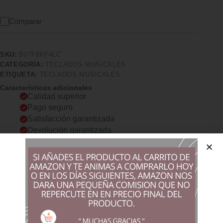
Comparar
SKU:
B07F8KF4LC
CATEGORÍA:
TECLADOS MUSICALES
ETIQUETA:
TECLADOS MUSICALES
Características adicionales
Calidad superior
Pago seguro
Satisfacción garantizada
Devolución garantizada
Descripción
Comprar los productos más vendidos en tiendas online
Un piano de teclado compacto de 49 teclas que puede ser
alimentado tanto por baterías como por la red eléctrica (fuente
de alimentación incluida). 10 instrumentos, 10 ritmos, 8
demostraciones y 8 efectos de percusión / batería Control de