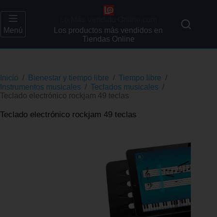
Lo Más Vendido Online.com
Menú
Los productos más vendidos en
Tiendas Online
Inicio
/
Bienestar y tiempo libre
/
Tiempo libre
/
Instrumentos musicales
/
Teclados musicales
/
Teclado electrónico rockjam 49 teclas
Teclado electrónico rockjam 49 teclas