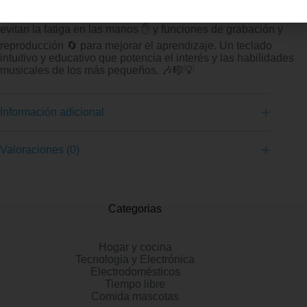
proteger los oídos de los niños 👂, teclas ergonómicas que
evitan la fatiga en las manos ✋ y funciones de grabación y
reproducción 🔄 para mejorar el aprendizaje. Un teclado
intuitivo y educativo que potencia el interés y las habilidades
musicales de los más pequeños. 🎶🎼💡
Información adicional
Valoraciones (0)
Categorias
Hogar y cocina
Tecnologia y Electrónica
Electrodomésticos
Tiempo libre
Comida mascotas