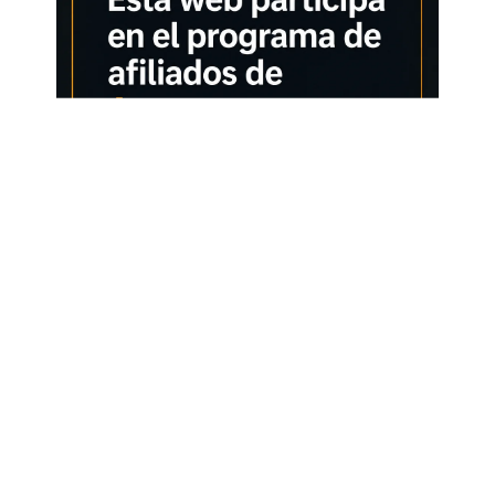
perfecto para la iniciación musical de los niños! 🎶🎤 Incluye
función de piano infantil, altavoces estéreo 🔊, modo conjunto
con micrófono 🎙️, entrada de audio 🎧, grabación y
reproducción 🔄 ⏳, Se alimenta con pilas (no incluidas) 🔋,
además de 6 tonos 🎼, 4 ritmos 🥁, 22 melodías de
demostración 🎵, 4 efectos de percusión . ¡Un teclado versátil y
educativo para pequeños artistas! 🎵 Despierta la pasión por la
música – Equipado con altavoces de alta fidelidad 🔊 y un mini
micrófono 🎤, este teclado permite a los niños tocar y cantar en
reuniones 🎉, presentaciones 🎶 y más. Mejora la coordinación
mano-ojo ✋👀, estimula el lenguaje 🗣️ y fomenta el vínculo
entre padres e hijos 👨‍👩‍👧‍👦, haciendo del aprendizaje una
experiencia lúdica y enriquecedora. 🥁 Explora sonidos
divertidos – Este teclado no solo ofrece percusiones rítmicas
🥁, sino también 22 demos, despertando la curiosidad y
sensibilidad musical de los niños. 🎶🎵 ¡Una manera dinámica
de aprender y jugar al mismo tiempo! 🎨 Diseño atractivo y
práctico – Fabricado con material ABS resistente 🏆, incorpora
altavoces con diseño ondulado 🌊 y teclas suaves al tacto 🎹,
ideal para principiantes a partir de 3 años 👦👧. Su tamaño
compacto 📏 y peso ligero ⚖️ facilitan su transporte 🎒. 🎁 El
obsequio musical ideal – Con volumen ajustable 🔊🔉 para