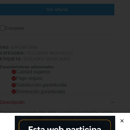
Ver oferta
Comparar
SKU:
B0F13R7JWW
CATEGORÍA:
TECLADOS MUSICALES
ETIQUETA:
TECLADOS MUSICALES
Características adicionales
Calidad superior
Pago seguro
Satisfacción garantizada
Devolución garantizada
Descripción
Comprar los productos más vendidos en tiendas online
TECLADO MUSICAL MULTIFUNCIONAL – ¡El compañero