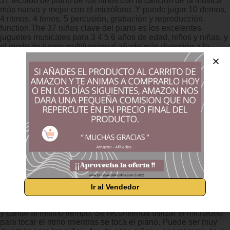
37 teclado de piano de los niños con la canción de la música
más nueva y mejor con el micrófono. Y puede jugar 10 demos,
4 ritmos, 4 tonos, 5 percusión, grabación y reproducción
function.The 37 niños clave del piano es los excelentes
juguetes musicales para 3 4 5 6 años de edad, niños y niñas, y
el modo de juego multifuncional añade más diversión a la
música, Ayuda a desarrollar el amor de los niños de la música
y la creación. Juguetes musicales para la educación infantil El
piano con teclado para niños está hecho de plásticos
respetuosos con el medio ambiente, Elaboración fina, segura
para los niños, que están diseñados para los dedos pequeños,
lo que permite a los niños practicar mejor el piano. ¡También
ayuda a su hijo a dominar habilidades importantes como la
coordinación mano-ojo, la teoría de la música, y las
habilidades motoras finas! Cable USB / 3 pilas AA Fuente de
alimentaciónEl teclado de piano musical adopta una fuente de
alimentación doble, carga USB o 3 Pcs 1,5V pilas AA (no
incluidas), y la energía de la batería es conveniente para jugar
en interiores y exteriores. Este teclado de piano para niños es
mono y Sólo el altavoz derecho funcionará.El piano para niños
ha sido certificado por CPC niños y se ajusta a la certificación
Ir al Vendedor
de seguridad RoHS. Función de micrófonoTeclado de piano
para niños con mini micrófono para que los niños puedan tocar
y cantar al mismo tiempo. Se recomienda utilizar el micrófono
para tocar el ritmo mientras se toca el piano. Puede ser muy