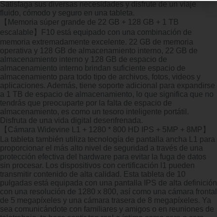
Satisfaga sus diversas necesidades y disfrute de un viaje
fluido, cómodo y seguro en una tableta.
【Memoria súper grande de 22 GB + 128 GB + 1 TB
escalable】F10 está equipado con una combinación de
memoria extremadamente excelente. 22 GB de memoria
operativa y 128 GB de almacenamiento interno, 22 GB de
almacenamiento interno y 128 GB de espacio de
almacenamiento interno brindan suficiente espacio de
almacenamiento para todo tipo de archivos, fotos, videos y
aplicaciones. Además, tiene soporte adicional para expandirse
a 1 TB de espacio de almacenamiento, lo que significa que no
tendrás que preocuparte por la falta de espacio de
almacenamiento, es como un tesoro inteligente portátil.
Disfruta de una vida digital desenfrenada.
【Cámara Widevine L1 + 1280 * 800 HD IPS + 5MP + 8MP】
La tableta también utiliza tecnología de pantalla ancha L1 para
proporcionar el más alto nivel de seguridad a través de una
protección efectiva del hardware para evitar la fuga de datos
sin procesar. Los dispositivos con certificación l1 pueden
transmitir contenido de alta calidad. Esta tableta de 10
pulgadas está equipada con una pantalla IPS de alta definición
con una resolución de 1280 x 800, así como una cámara frontal
de 5 megapíxeles y una cámara trasera de 8 megapíxeles. Ya
sea comunicándote con familiares y amigos o en reuniones de