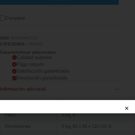
Comparar
SKU:
B0F43HPC1S
CATEGORÍA:
VARIOS
Características adicionales
Calidad superior
Pago seguro
Satisfacción garantizada
Devolución garantizada
Información adicional
Marcas
EIGFOH
Peso
5 kg, 8
Dimensiones
5 kg, 65 x 65 x 110 cm; 8