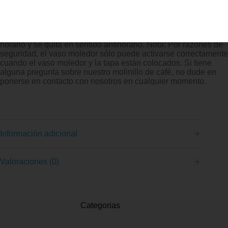
El grinder electrico conserva el diseño original de taza
extraíble, lo que facilita su limpieza en agua o en el
lavavajillas. Seguro y conveniente Se instala en sentido
horario y se quita en sentido antihorario. Nota: Por razones de
seguridad, el vaso moledor sólo puede activarse correctamente
cuando el vaso moledor y la tapa están colocados. Si tiene
alguna pregunta sobre nuestro molinillo de café, no dude en
ponerse en contacto con nosotros en cualquier momento.
Información adicional
Valoraciones (0)
Categorias