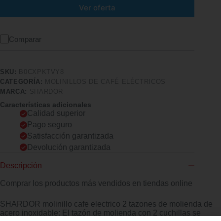
Ver oferta
Comparar
SKU:
B0CXPKTVY8
CATEGORÍA:
MOLINILLOS DE CAFÉ ELÉCTRICOS
MARCA:
SHARDOR
Características adicionales
Calidad superior
Pago seguro
Satisfacción garantizada
Devolución garantizada
Descripción
Comprar los productos más vendidos en tiendas online
SHARDOR molinillo cafe electrico 2 tazones de molienda de
acero inoxidable: El tazón de molienda con 2 cuchillas se