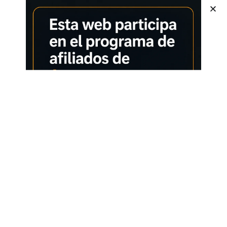
utiliza para moler ingredientes secos duros o sin humedad:
Granos de café, especias, granos, hierbas, etc. El bol de
molienda con 4 cuchillas se utiliza para moler ingredientes
húmedos blandos o aceitosos: Frutos secos, semillas de lino,
cebollas, ajo, jengibre, etc. Rectificado automático de
engranajes: Al establecer diferentes tiempos para el (molinillo
de café eléctrico) para obtener diferentes grosores, cuanto más
largo sea el tiempo, más fina será la molienda, cuando el
molinillo deja de funcionar debido a la protección contra el
sobrecalentamiento del uso anormal, se recomienda tomar un
descanso durante media hora y luego puede volver a usarlo.
Cuchilla Z más afilada:
El molinillo electrico adopta una cuchilla Z de acero inoxidable
más afilada y duradera, la superficie de contacto con la materia
prima es más ancha que la cuchilla plana general, que
conserva el sabor del café mientras lo muele de manera más
uniforme. Nota: Si muele demasiado a la vez, no hay suficiente
espacio en el vaso de molienda para darle la vuelta, es
necesario agitar la máquina para ayudar a dar la vuelta a los
ingredientes durante el proceso de molienda. Rectificado
silencioso El nivel de ruido de molienda del molinillo de granos
es de 60 decibelios, que es más silencioso que otros molinillos
de café. Disfrute moliendo sus granos de café sin perturbar el
sueño matutino de su familia. Tazón de molienda extraíble.