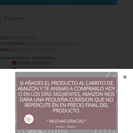
Comparar
SKU:
B0B3RVP56K
CATEGORÍA:
PATINETES ELÉCTRICOS
MARCA:
SEGWAY NINEBOT
Características adicionales
Calidad superior
Pago seguro
Satisfacción garantizada
Devolución garantizada
Descripción
Comprar los productos más vendidos en tiendas online
Intermitentes integrados Autonomía de hasta 70 km
Amortiguación delantera hidráulica y trasera de doble resorte
Intermitentes integrados delanteros y traseros para mayor