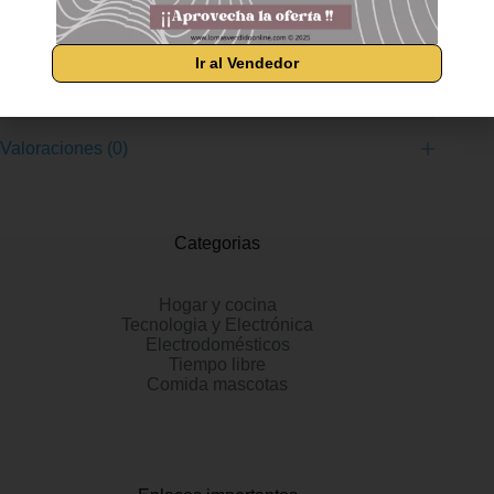
seguridad TCS (Control de tracción) Bluetooth y función
localizar Apple Find My
Ir al Vendedor
Información adicional
Valoraciones (0)
Categorias
Hogar y cocina
Tecnologia y Electrónica
Electrodomésticos
Tiempo libre
Comida mascotas