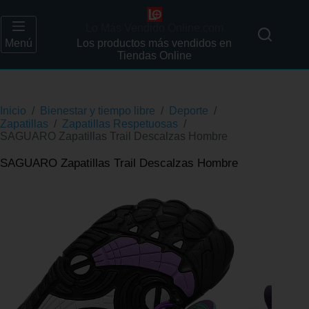
Lo Más Vendido Online.com
Menú
Los productos más vendidos en
Tiendas Online
Inicio
/
Bienestar y tiempo libre
/
Deporte
/
Zapatillas
/
Zapatillas Respetuosas
/
SAGUARO Zapatillas Trail Descalzas Hombre
SAGUARO Zapatillas Trail Descalzas Hombre