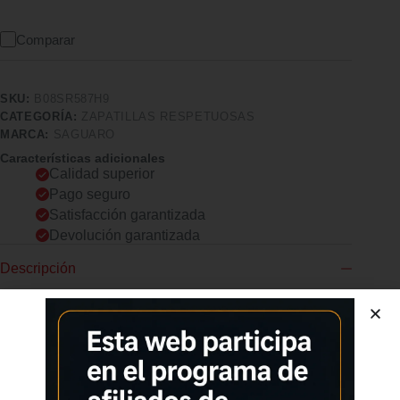
Comparar
SKU:
B08SR587H9
CATEGORÍA:
ZAPATILLAS RESPETUOSAS
MARCA:
SAGUARO
Características adicionales
Calidad superior
Pago seguro
Satisfacción garantizada
Devolución garantizada
Descripción
Comprar los productos más vendidos en tiendas online
SAGUARO Zapatillas Trail Descalzas Hombre
De la marca