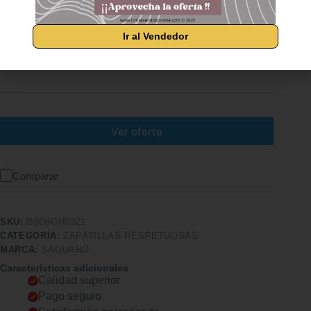
SAGUARO Zapatillas Minimalistas Unisex – Zapatillas
Ir al Vendedor
minimalistas transpirables y flexibles para caminar de
forma natural. Ideales para actividades suavemente
deportivas y uso diario.
Ver oferta
Comparar
SKU:
B0D6GH8321
CATEGORÍA:
ZAPATILLAS RESPETUOSAS
MARCA:
SAGUARO
Características adicionales
Calidad superior
Pago seguro