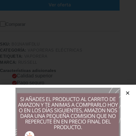
Ver oferta
Comparar
SKU:
B01NAWFDLU
CATEGORÍA:
VAPORERAS ELÉCTRICAS
ETIQUETA:
VAPORERA
MARCA:
RUSSELL
Características adicionales
Calidad superior
Pago seguro
Satisfacción garantizada
Devolución garantizada
Descripción
Comprar los productos más vendidos en tiendas online
Cocina 3 tipos distintos de alimentos a la vez con los 3