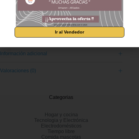
recipientes independientes sin BPA Beneficios para la salud:
cocinar al vapor conserva el máximo de vitaminas y nutrientes
de los alimentos Incluye infusor de sabor y cuenco para arroz,
un cuenco para arroz adicional Gran capacidad de 10.5 litros;
control digital con temporizador programable y señal de fin.
1000 vatios Función de vapor turbo para generar vapor
Ir al Vendedor
rápidamente y función para llenar de agua desde fuera
Información adicional
Valoraciones (0)
Categorias
Hogar y cocina
Tecnologia y Electrónica
Electrodomésticos
Tiempo libre
Comida mascotas