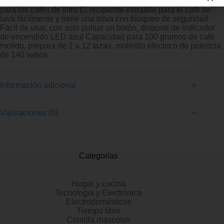
para los espresso y los moca; el medio y el grueso se utilizan
para los cafés de filtro El recipiente extraíble para el café se
lava fácilmente y tiene una tolva con bloqueo de seguridad
Fácil de usar, con solo pulsar un botón, dispone de indicador
de encendido LED azul Capacidad para 100 gramos de café
molido, prepara de 2 a 12 tazas, molinillo electrico de potencia
de 140 vatios
Información adicional
Valoraciones (0)
Categorias
Hogar y cocina
Tecnologia y Electrónica
Electrodomésticos
Tiempo libre
Comida mascotas