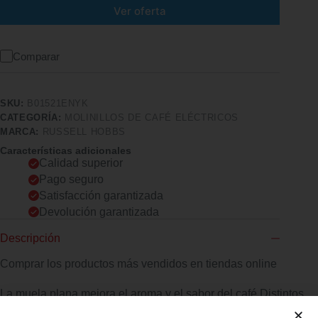
Ver oferta
Comparar
SKU:
B01521ENYK
CATEGORÍA:
MOLINILLOS DE CAFÉ ELÉCTRICOS
MARCA:
RUSSELL HOBBS
Características adicionales
Calidad superior
Pago seguro
Satisfacción garantizada
Devolución garantizada
Descripción
Comprar los productos más vendidos en tiendas online
La muela plana mejora el aroma y el sabor del café Distintos
ajustes de molienda, más grueso o más fino: el fino es perfecto