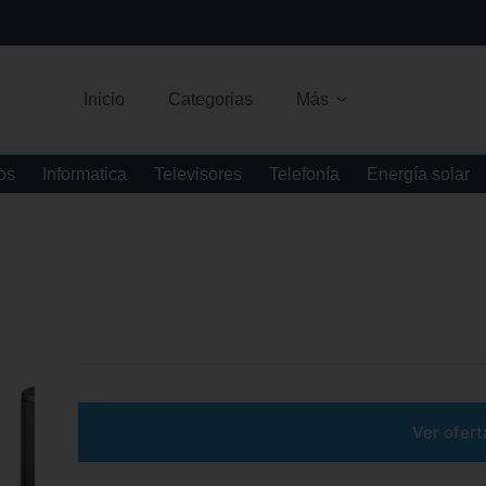
Inicio
Categorias
Más
os
Informatica
Televisores
Telefonía
Energía solar
Ver ofert