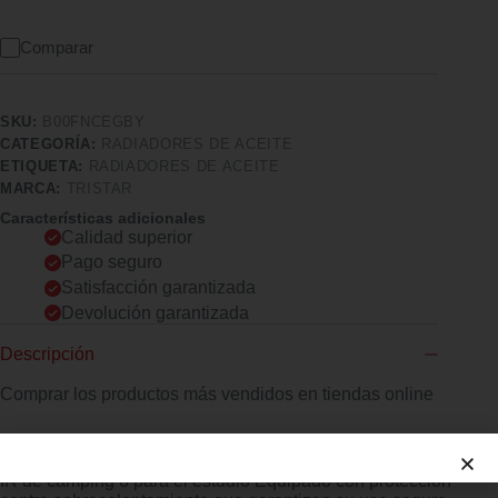
Comparar
SKU:
B00FNCEGBY
CATEGORÍA:
RADIADORES DE ACEITE
ETIQUETA:
RADIADORES DE ACEITE
MARCA:
TRISTAR
Características adicionales
Calidad superior
Pago seguro
Satisfacción garantizada
Devolución garantizada
Descripción
Comprar los productos más vendidos en tiendas online
Puede ajustar la temperatura con facilidad con el termostato
ajustable El radiador de aceite con 5 aletas es adecuado para
IR de camping o para el estudio Equipado con protección