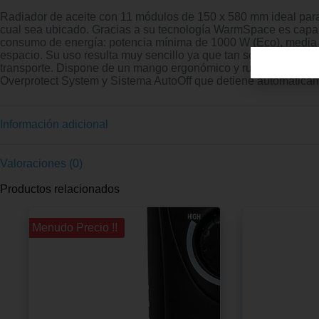
Radiador de aceite con 11 módulos de 150 x 580 mm ideal para 
cual sea ubicado. Gracias a su tecnología WarmSpace es capaz d
consumo de energía: potencia mínima de 1000 W (Eco), media d
espacio. Su uso resulta muy sencillo ya que tan solo posee un
transporte. Dispone de un mango ergonómico y ruedas multidir
Overprotect System y Sistema AutoOff que detiene automáticam
Información adicional
Valoraciones (0)
Productos relacionados
¡¡ Menudo Precio !!