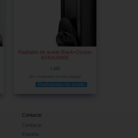
Radiador de aceite Black+Decker
BXRA2000E
+ info
50+ comprados el mes pasado
Radiadores de aceite
Contacto
Contacto
España