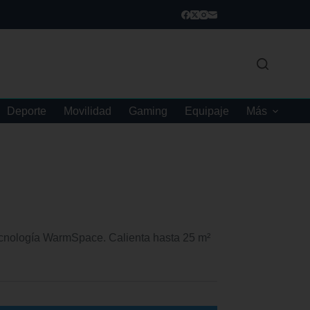
Deporte
Movilidad
Gaming
Equipaje
Más
ecnología WarmSpace. Calienta hasta 25 m²