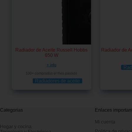
Radiador de Aceite Russell Hobbs
Radiador de Ac
650 W
+ info
Rad
100+ comprados el mes pasado
Radiadores de aceite
Categorias
Enlaces importan
Mi cuenta
Hogar y cocina
Politica de privac
Tecnologia y Electrónica