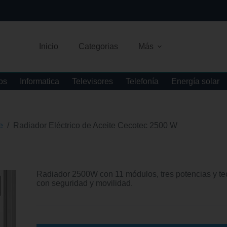
Inicio
Categorias
Más
os
Informatica
Televisores
Telefonía
Energía solar
e
/
Radiador Eléctrico de Aceite Cecotec 2500 W
Radiador 2500W con 11 módulos, tres potencias y t
con seguridad y movilidad.