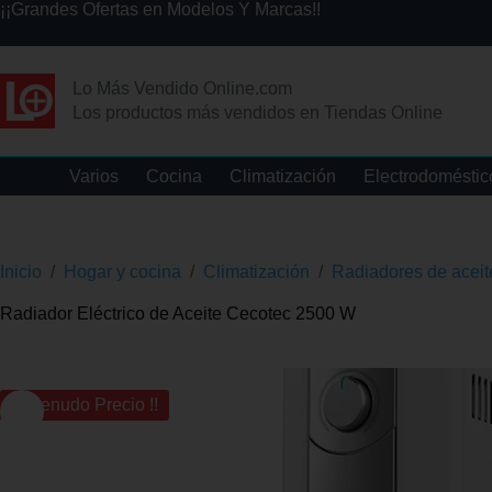
¡¡Grandes Ofertas en Modelos Y Marcas!!
Lo Más Vendido Online.com
Los productos más vendidos en Tiendas Online
Varios
Cocina
Climatización
Electrodoméstic
Inicio
/
Hogar y cocina
/
Climatización
/
Radiadores de aceit
Radiador Eléctrico de Aceite Cecotec 2500 W
¡¡ Menudo Precio !!