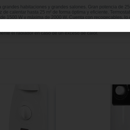
grandes habitaciones y grandes salones. Gran potencia de 2500 
e calentar hasta 25 m² de forma óptima y eficiente. Termostato
e 1500 W y máxima de 2000 W. Cuenta con recogecables, lo cua
a rueda para ajustar el termostato y dos botones para seleccio
eccionales que permiten desplazarlo fácilmente. Doble sistema
ente el radiador en caso de un exceso de calor.