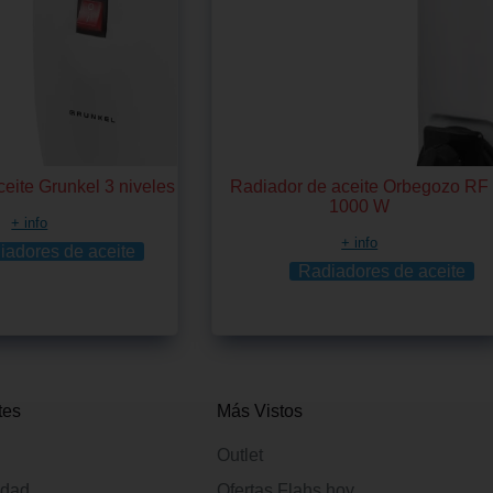
eite Grunkel 3 niveles
Radiador de aceite Orbegozo RF
1000 W
+ info
+ info
iadores de aceite
Radiadores de aceite
tes
Más Vistos
Outlet
idad
Ofertas Flahs hoy