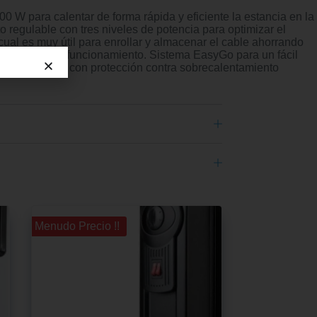
W para calentar de forma rápida y eficiente la estancia en la
 regulable con tres niveles de potencia para optimizar el
l es muy útil para enrollar y almacenar el cable ahorrando
nar el modo de funcionamiento. Sistema EasyGo para un fácil
 de seguridad con protección contra sobrecalentamiento
¡¡ Menudo Precio !!