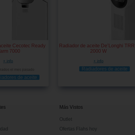
aceite Cecotec Ready
Radiador de aceite De’Longhi TR
arm 7000
2000 W
+ info
+ info
Radiadores de aceite
rados el mes pasado
iadores de aceite
tes
Más Vistos
Outlet
idad
Ofertas Flahs hoy