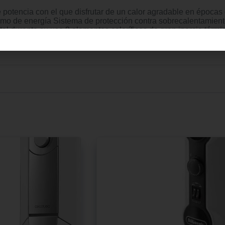
otencia con el que disfrutar de un calor agradable en épocas
mo de energía Sistema de protección contra sobrecalentamient
total durante su uso 9 elementos caloríficos de gran inercia t
 gusto, asa para transporte que facilita su desplazamiento y pi