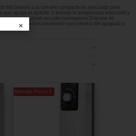
 de frío Debido a su tamaño compacto es adecuado para
o que apaga el aparato si excede la temperatura adecuada y
érmica que proporcionan un calor homogéneo Dispone de
loto indicador de funcionamiento que informa del apagado o
¡¡ Menudo Precio !!