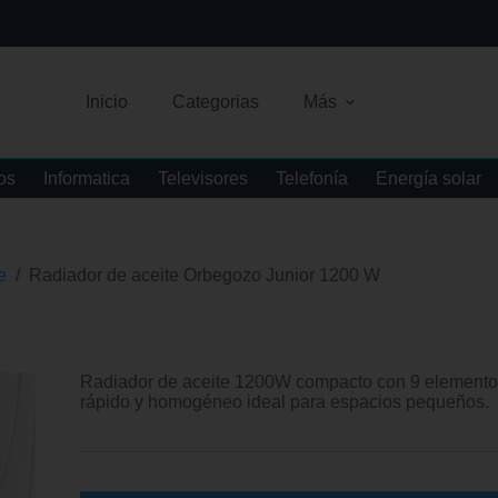
Inicio
Categorias
Más
os
Informatica
Televisores
Telefonía
Energía solar
e
/
Radiador de aceite Orbegozo Junior 1200 W
Radiador de aceite 1200W compacto con 9 elementos, 
rápido y homogéneo ideal para espacios pequeños.