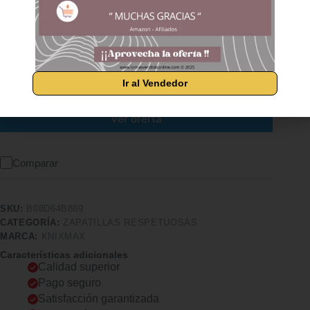
Plantillas viscoelásticas que ofrecen comodidad y
soporte diario, disponibles en varios colores para todo
tipo de calzado…
Ir al Vendedor
Ver oferta
Comparar
SKU:
B08D64B889
CATEGORÍA:
ZAPATILLAS RESPETUOSAS
MARCA:
KNIXMAX
Características adicionales
Calidad superior
Pago seguro
Satisfacción garantizada