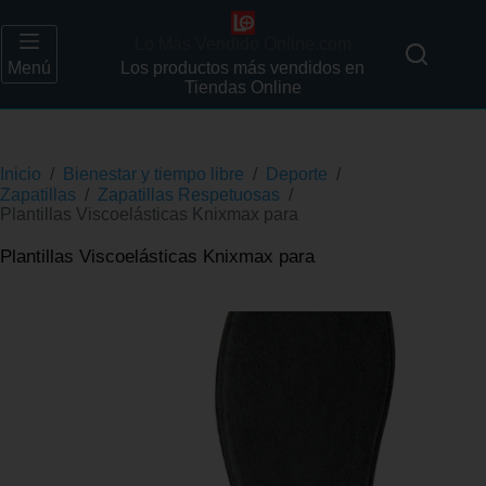
Lo Más Vendido Online.com
Menú
Los productos más vendidos en
Tiendas Online
Inicio
/
Bienestar y tiempo libre
/
Deporte
/
Zapatillas
/
Zapatillas Respetuosas
/
Plantillas Viscoelásticas Knixmax para
Plantillas Viscoelásticas Knixmax para