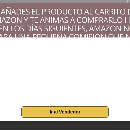
nto si le gustan los huevos escalfados como pasados por agua o
entamiento con orificio de salida de vapor y 2 escalfadores ext
iguración del producto.El vídeo compara varios productos.El víd
la perfección con el cuecehuevos eléctrico de Petra, que los p
edidor para cocinar los mejores aperitivos en diferentes nivel
vos. Solo tiene que añadir agua con el vaso medidor para cons
r de encendido, luces indicadoras y función de apagado automát
ntes y el planeta con la iniciativa de plantar un árbol por cad
Ir al Vendedor