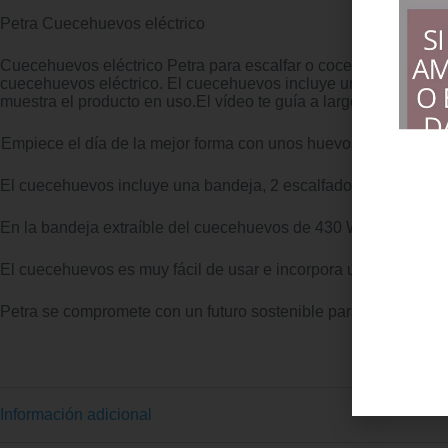
Petra Cuecehuevos eléctrico
Cuecehuevos eléctrico Petra para escalfar o cocer 6 huevos. Ta
cuecehuevos eléctrico. El cuecehuevos incluye una placa de cal
muestra el producto en uso.El vídeo te guía a largo de la conf
Empiece el día de la mejor forma con unos huevos cocinados a 
El cuecehuevos incluye una bandeja, 2 escalfadores y un vaso m
En la bandeja extraíble del cuecehuevos de 430 W caben 6 hue
El cuecehuevos es muy fácil de usar e incorpora un interrupto
Petra se compromete con un futuro sostenible para nuestros clie
Información adicional