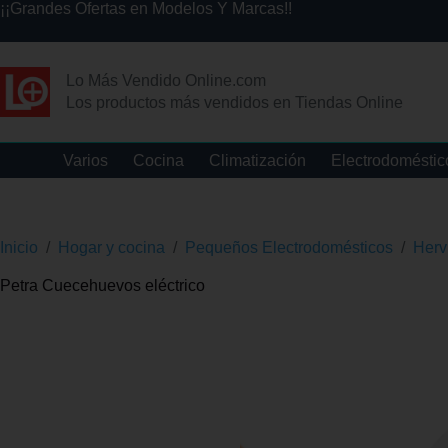
¡¡Grandes Ofertas en Modelos Y Marcas!!
Lo Más Vendido Online.com
Los productos más vendidos en Tiendas Online
Varios
Cocina
Climatización
Electrodoméstic
Inicio
/
Hogar y cocina
/
Pequeños Electrodomésticos
/
Herv
Petra Cuecehuevos eléctrico