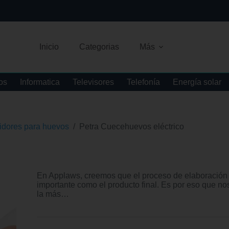
Inicio
Categorias
Más
os
Informatica
Televisores
Telefonía
Energía solar
idores para huevos
/
Petra Cuecehuevos eléctrico
En Applaws, creemos que el proceso de elaboración 
importante como el producto final. Es por eso que nos
la más…