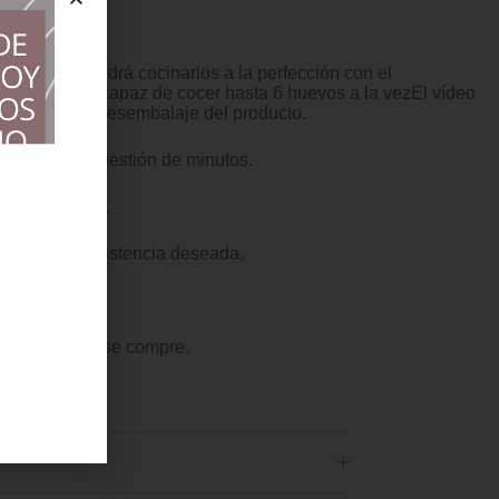
 cocidos, podrá cocinarlos a la perfección con el
raíbles, y es capaz de cocer hasta 6 huevos a la vezEl vídeo
eo muestra el desembalaje del producto.
reparará en cuestión de minutos.
es de cocción.
eguir la consistencia deseada.
ico.
a producto que se compre.