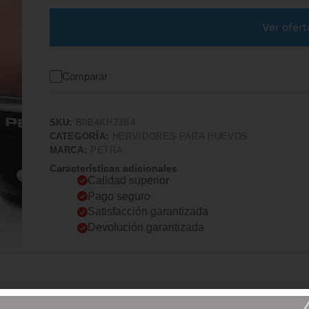
Ver ofert
Comparar
SKU:
B0B4KH73B4
CATEGORÍA:
HERVIDORES PARA HUEVOS
MARCA:
PETRA
Características adicionales
Calidad superior
Pago seguro
Satisfacción garantizada
Devolución garantizada