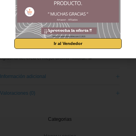
CORTEZA CON ESPECIAS: PINI PELLETS № 6 BBQ hierbas
+ especias se elaboran según el estándar de más alta calidad
a partir de roble 100% puro y madera de haya sin corteza 🔥
MUY BUENAS PROPIEDADES CONTRA INCENDIOS PINI
PELLETS № 6 BBQ hierbas + especias se queman lentamente
y no solo proporcionan calor al asar, sino también un aroma
intenso que le da a su comida un sabor especial ♨️
Ir al Vendedor
PRODUCTO 100% NATURAL hecho de madera no tratada,
libre de resina y pesticidas, y sin la adición de ningún
aglutinante, crea el mejor aroma natural. 💯
Información adicional
Valoraciones (0)
Categorias