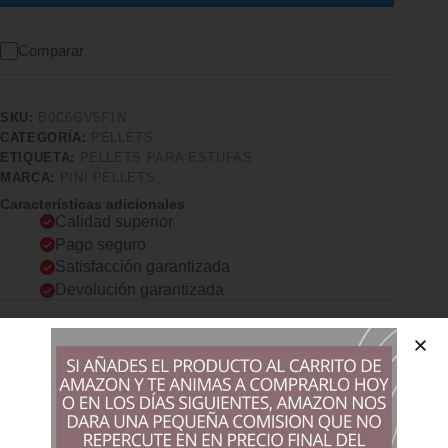
Comparar
SKU:
B0C6GV5F1N
CATEGORÍA:
PELLETS
ETIQUETA:
PELLETS PARA ESTUFAS
MARCA:
PINI PELLETS
Características adicionales
Calidad superior
Pago seguro
Satisfacción garantizada
Devolución garantizada
Descripción
Comprar los productos más vendidos en tiendas online
MEZCLA DE ESPECIAS: cilantro, albahaca, apio, mejorana,
eneldo, tomillo, perejil, laurel, fenogreco, chile, cúrcuma 🌱
Porción de especias: al menos 10% ❗️ HAYA Y ROBLE SIN