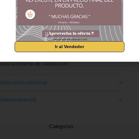
el poder calorífico y el ahorro. BAJO RESIDUO DE CENIZAS:
Con solo un 0,7% de cenizas, reduce significativamente el
mantenimiento. FORMATO EN SACO DE 15 KILOS:
Su tamaño práctico facilita el transporte, manejo y
almacenamiento, adaptándose perfectamente a cualquier
espacio disponible. RENDIMIENTO CONSISTENTE Y
FIABLE: Diseñados para ofrecer un calor constante y duradero
Ir al Vendedor
en cada uso, optimizando el funcionamiento de tu sistema de
calefacción. ¡Disfruta de la comodidad y el rendimiento
superior que ofrecen los Pellets BonÀrea, la elección perfecta
para tu sistema de calefacción!
Información adicional
Valoraciones (0)
Categorias