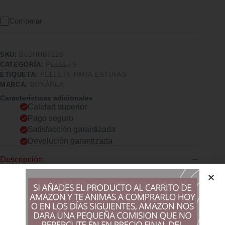
Comparar
SKU:
B0DHHB7Z26
CATEGORÍA:
PELLETS
ETIQUETA:
PELLETS PARA ESTUFAS
MARCA:
BONÀREA
Características adicionales
Calidad superior
Pago seguro
Satisfacción garantizada
Devolución garantizada
Descripción
Comprar los productos más vendidos en tiendas online
100% MADERA NATURAL: Sin aditivos ni productos químicos,
asegura una combustión eficiente y segura. ALTA EFICIENCIA
ENERGÉTICA: Cada kilogramo ofrece 4,6 kWh, maximizando