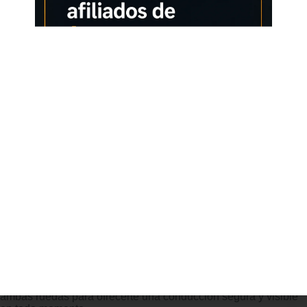
velocidades que permite personalizar la experiencia de
conducción según tus necesidades, ofreciendo un rendimiento
versátil para cada situación patinete electrico. Batería de alto
rendimiento: Con una batería de iones de litio de 48V y 15 Ah,
este patinete electrico ofrece una impresionante autonomía de
hasta 40 55 km. patinete electrico Su capacidad de carga
constante y eficiente lo convierte en el compañero ideal para
los desplazamientos diarios, garantizando una experiencia
confiable en todo momento. Neumáticos de 10 pulgadas
patinete electrico de alta comodidad: Los neumáticos de 10
pulgadas con suspensión delantera y trasera amortiguan
eficazmente los impactos, asegurando una conducción
cómoda incluso en superficies irregulares. Las empuñaduras
de goma ergonómicas y los frenos de disco mecánicos, tanto
delanteros como traseros, te ofrecen control total y seguridad
en cada frenada. Conducción suave y estable: patinete
electrico Gracias a su sistema de suspensión delantera y
trasera de doble resorte, este scooter eléctrico se adapta sin
esfuerzo a baches y terrenos accidentados. Los neumáticos
todoterreno de 10 pulgadas garantizan una experiencia de
conducción estable y cómoda, sin importar las condiciones del
camino. patinete electrico Seguridad en cada viaje: Este
scooter eléctrico está equipado con una sirena, intermitentes,
luz frontal blanca y luz trasera roja, además de frenos en
ambas ruedas para ofrecerte una conducción segura y visible