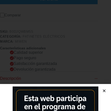
Comparar
SKU:
B0DJQWBM5S
CATEGORÍA:
PATINETES ELÉCTRICOS
MARCA:
MIWEN
Características adicionales
Calidad superior
Pago seguro
Satisfacción garantizada
Devolución garantizada
Descripción
Comprar los productos más vendidos en tiendas online
Motor potente: El patinete eléctrico cuenta con un motor sin
escobillas de 500W, que proporciona una aceleración rápida y
suave. Además, está equipado con un sistema de 3