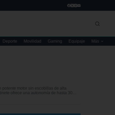
Deporte
Movilidad
Gaming
Equipaje
Más
ente motor sin escobillas de alta
patinete ofrece una autonomía de hasta 30…