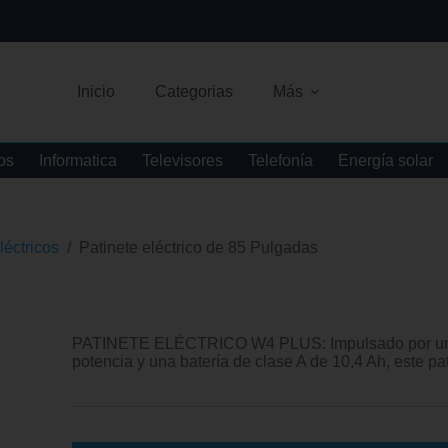
Inicio
Categorias
Más
os
Informatica
Televisores
Telefonía
Energía solar
léctricos
/
Patinete eléctrico de 85 Pulgadas
PATINETE ELÉCTRICO W4 PLUS: Impulsado por un pot
potencia y una batería de clase A de 10,4 Ah, este 