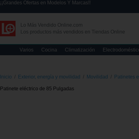
¡¡Grandes Ofertas en Modelos Y Marcas!!
Lo Más Vendido Online.com
Los productos más vendidos en Tiendas Online
Varios
Cocina
Climatización
Electrodoméstic
Inicio
/
Exterior, energía y movilidad
/
Movilidad
/
Patinetes e
Patinete eléctrico de 85 Pulgadas