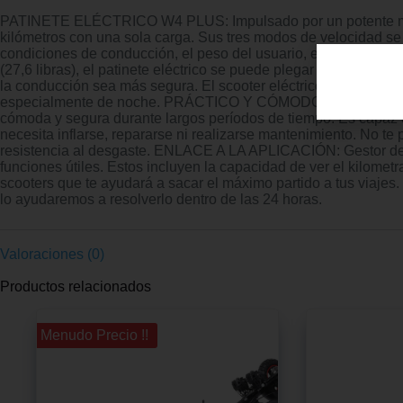
PATINETE ELÉCTRICO W4 PLUS: Impulsado por un potente motor s
kilómetros con una sola carga. Sus tres modos de velocidad se
condiciones de conducción, el peso del usuario, el clima y 
(27,6 libras), el patinete eléctrico se puede plegar y transpor
la conducción sea más segura. El scooter eléctrico también est
especialmente de noche. PRÁCTICO Y CÓMODO: Los neumáticos 
cómoda y segura durante largos períodos de tiempo. Es capaz d
necesita inflarse, repararse ni realizarse mantenimiento. No te
resistencia al desgaste. ENLACE A LA APLICACIÓN: Gestor de tr
funciones útiles. Estos incluyen la capacidad de ver el kilometr
scooters que te ayudará a sacar el máximo partido a tus via
lo ayudaremos a resolverlo dentro de las 24 horas.
Valoraciones (0)
Productos relacionados
¡¡ Menudo Precio !!