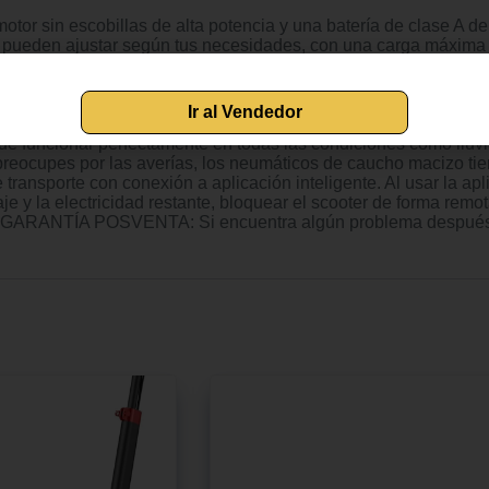
in escobillas de alta potencia y una batería de clase A de 1
 pueden ajustar según tus necesidades, con una carga máxima d
el mantenimiento adecuado). PATINETE ELÉCTRICO PLEGABLE: Gra
tar o almacenar fácilmente. El sistema de frenos de disco con E
á equipado con una luz LED delantera y una luz de advertencia 
de goma maciza de 8,5 pulgadas y los amortiguadores dobles
e funcionar perfectamente en todas las condiciones como lluvia
 preocupes por las averías, los neumáticos de caucho macizo tien
ansporte con conexión a aplicación inteligente. Al usar la apl
aje y la electricidad restante, bloquear el scooter de forma remo
jes. GARANTÍA POSVENTA: Si encuentra algún problema después 
Ir al Vendedor