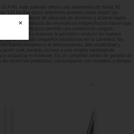
0,4 Ah, este patinete ofrece una autonomía de hasta 30
e 120 kg (los datos anteriores pueden variar según las
cias al material de aleación de aluminio y al peso ligero
 ABS y el diseño robusto de neumáticos antipinchazos hacen que
de freno trasero para permitir una conducción segura,
 delanteros y traseros le permiten conducir de manera
, barro e incluso pequeños obstáculos en la carretera. No
en buena resistencia al deslizamiento, alta elasticidad y
icación Link, tendrás acceso a una amplia variedad de
ta y actualizar el firmware. Es un completo centro de gestión de
de recibir los productos, comuníquese con nosotros a tiempo,